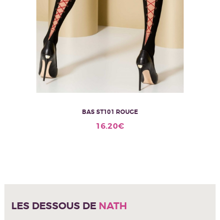
BAS ST101 ROUGE
Ce
16.20
€
produit
a
plusieurs
variations.
Les
options
peuvent
être
LES DESSOUS DE
NATH
choisies
sur