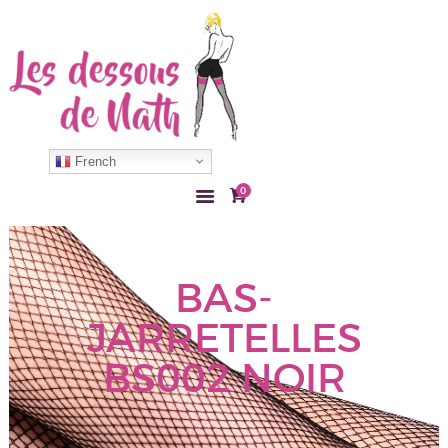
ACCUEIL
COLLANT
French
BAS
0
LINGERIE
ACCESSOIRE
MON COMPTE
BAS-
CONTACT
JARRETELLES
BS002 NOIR