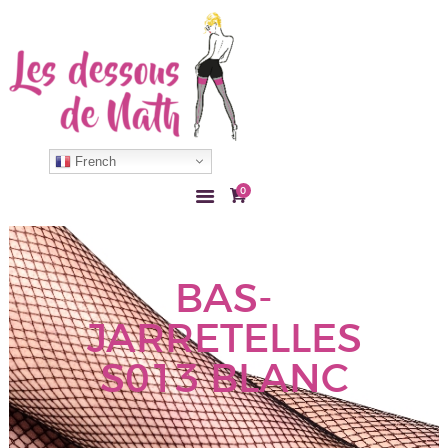
ACCUEIL
COLLANT
French
BAS
0
LINGERIE
ACCESSOIRE
MON COMPTE
BAS-
CONTACT
JARRETELLES
S013 BLANC