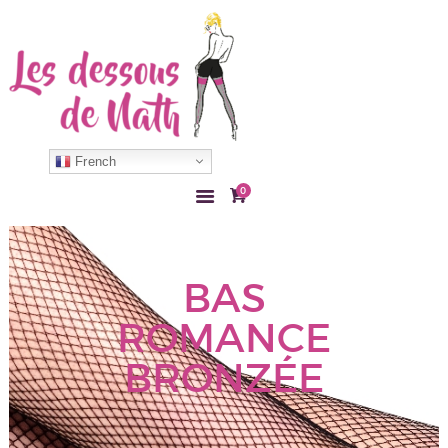
ACCUEIL
COLLANT
French
BAS
0
LINGERIE
ACCESSOIRE
MON COMPTE
BAS
CONTACT
ROMANCE
BRONZÉE