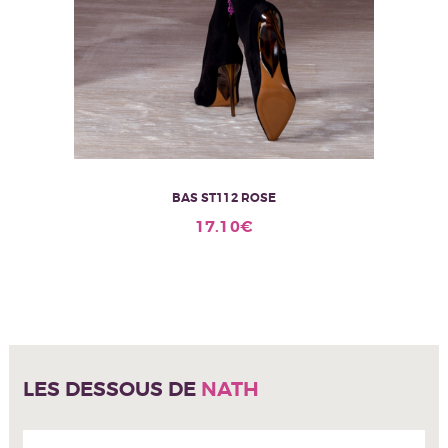
BAS ST112 ROSE
Ce
17.10
€
produit
a
plusieurs
variations.
Les
options
peuvent
être
LES DESSOUS DE
NATH
choisies
sur
la
page