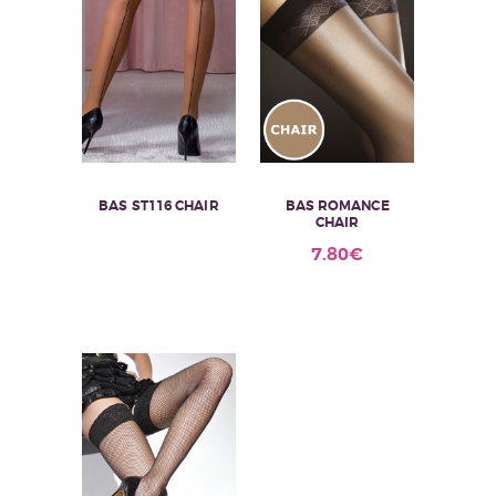
BAS ST116 CHAIR
BAS ROMANCE
CHAIR
Ce
7.80
€
produit
a
plusieurs
variations.
Les
options
peuvent
être
choisies
sur
la
page