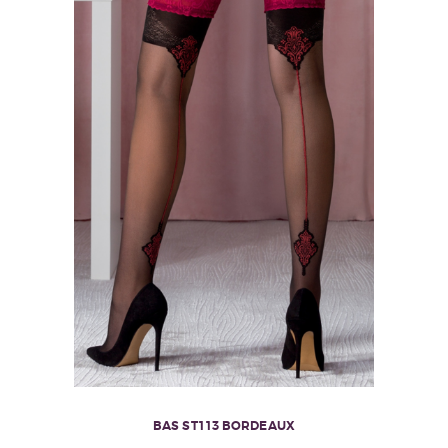
BAS ST113 BORDEAUX
Ce