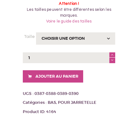
Attention !
Les tailles peuvent être différentes selon les
marques.
Voire le guide des tailles
Taille
quantité
de
BAS
ROMANCE
AJOUTER AU PANIER
BRONZÉE
UGS :
0387-0388-0389-0390
Catégories :
BAS
,
POUR JARRETELLE
Product ID:
4164