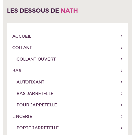
être
LES DESSOUS DE
NATH
choisies
sur
la
page
du
ACCUEIL
produit
COLLANT
COLLANT OUVERT
BAS
AUTOFIXANT
BAS JARRETELLE
POUR JARRETELLE
LINGERIE
PORTE JARRETELLE