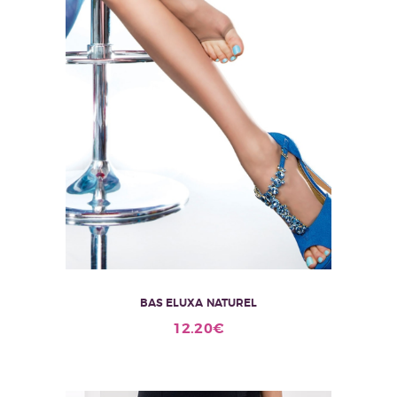
BAS ELUXA NATUREL
Ce
12.20
€
produit
a
plusieurs
variations.