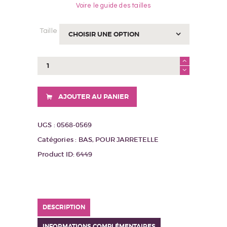
Voire le guide des tailles
Taille
quantité
de
BAS
ST001
AJOUTER AU PANIER
CHAIR
UGS :
0568-0569
Catégories :
BAS
,
POUR JARRETELLE
Product ID:
6449
DESCRIPTION
INFORMATIONS COMPLÉMENTAIRES