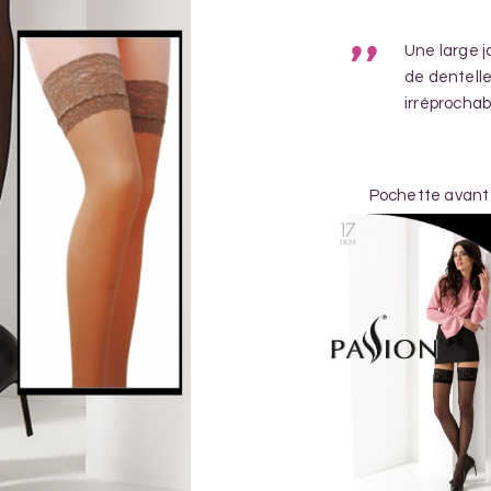
Une large j
de dentell
irréprochab
Pochette avant