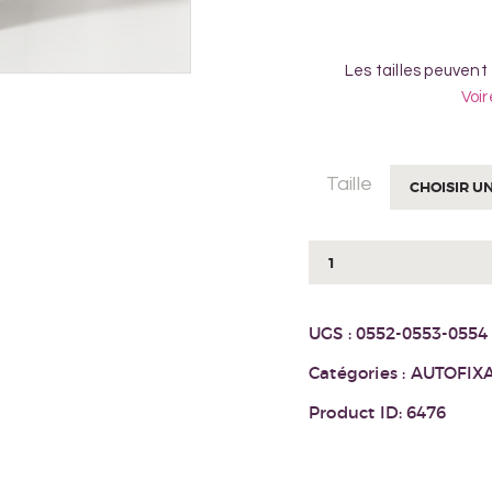
Les tailles peuvent
Voir
Taille
quantité
de
BAS
UGS :
0552-0553-0554
ST003
BEIGE
Catégories :
AUTOFIX
Product ID:
6476