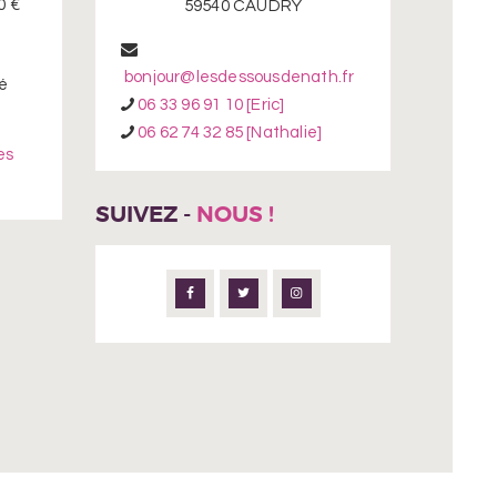
0 €
59540 CAUDRY
bonjour@lesdessousdenath.fr
é
06 33 96 91 10 [Eric]
06 62 74 32 85 [Nathalie]
es
SUIVEZ -
NOUS !