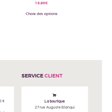
16.80
€
Ce
Choix des options
produit
a
plusieurs
variations.
Les
options
peuvent
être
choisies
sur
SERVICE
CLIENT
la
page
du
produit
5 €
La boutique
27 rue Auguste Blanqui