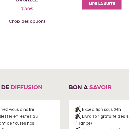
BRONZÉE
LIRE LA SUITE
7.80
€
Ce
Choix des options
produit
a
plusieurs
variations.
Les
options
peuvent
être
choisies
E DE
DIFFUSION
BON A
SAVOIR
sur
la
page
du
nez-vous à notre
Expédition sous 24h
produit
letter et restez au
Livraison gratuite dès 4
ant de toutes nos
(France)