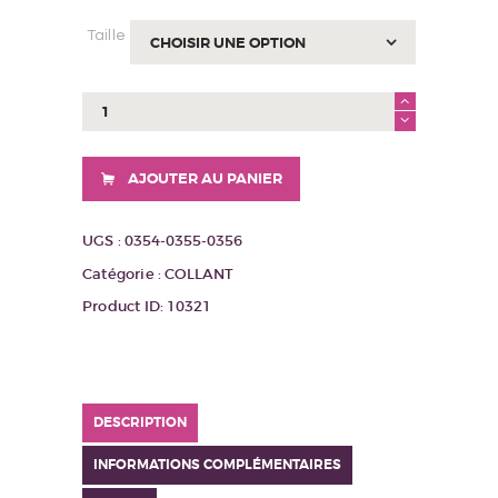
Taille
quantité
de
Collant
Noira
AJOUTER AU PANIER
UGS :
0354-0355-0356
Catégorie :
COLLANT
Product ID:
10321
DESCRIPTION
INFORMATIONS COMPLÉMENTAIRES