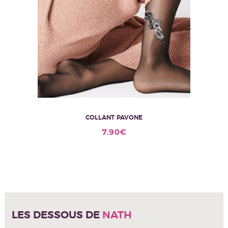
COLLANT PAVONE
Ce
7.90
€
produit
a
plusieurs
variations.
Les
options
peuvent
être
LES DESSOUS DE
NATH
choisies
sur