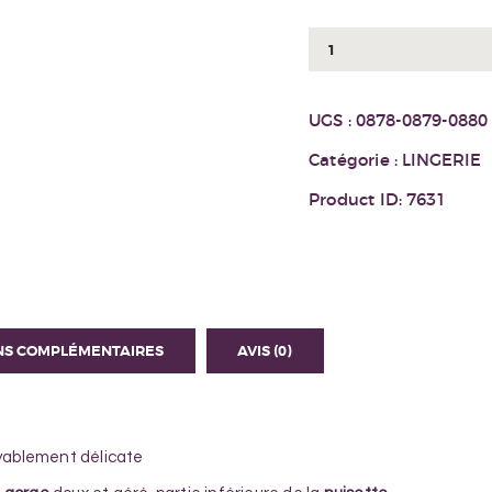
quantité
de
ENSEMBLE
UGS :
0878-0879-0880
838-
BAB-
Catégorie :
LINGERIE
3
Product ID:
7631
NS COMPLÉMENTAIRES
AVIS (0)
oyablement délicate