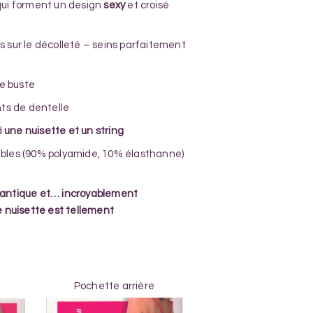
 qui forment un design
sexy
et croisé
s sur le décolleté – seins parfaitement
le buste
s de dentelle
d
une nuisette et un string
ibles (90% polyamide, 10% élasthanne)
antique et… incroyablement
e nuisette est tellement
Pochette arrière