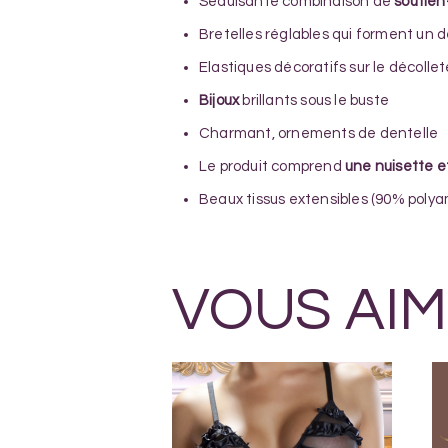
Séduisante combinaison de
soutien
Bretelles réglables qui forment un 
Elastiques décoratifs sur le décolle
Bijoux
brillants sous le buste
Charmant, ornements de dentelle
Le produit comprend
une nuisette et
Beaux tissus extensibles (90% poly
VOUS AIM