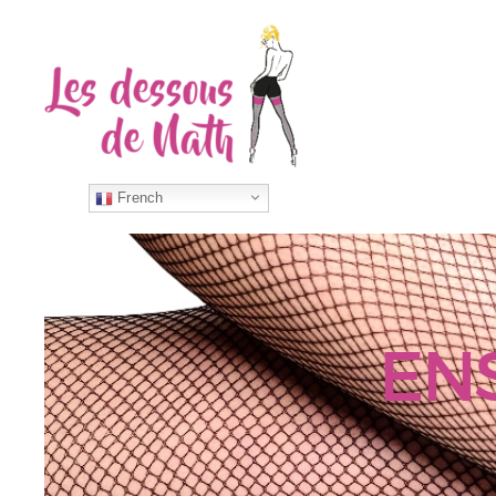
French
EN