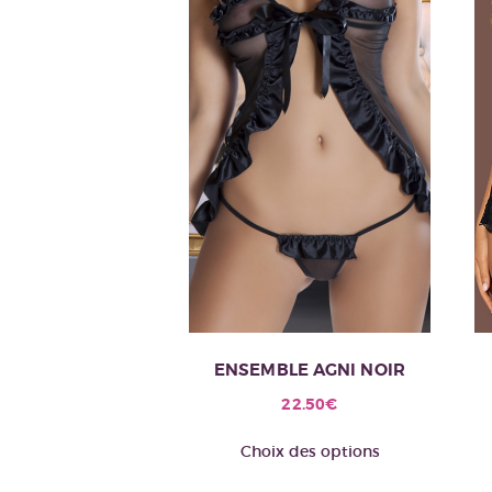
ENSEMBLE AGNI NOIR
22.50
€
Ce
Choix des options
produit
a