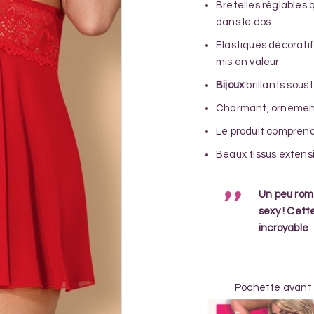
Bretelles réglables
dans le dos
Elastiques décoratif
mis en valeur
Bijoux
brillants sous 
Charmant, ornement
Le produit compren
Beaux tissus extens
Un peu rom
sexy ! Cett
incroyable
Pochette avant