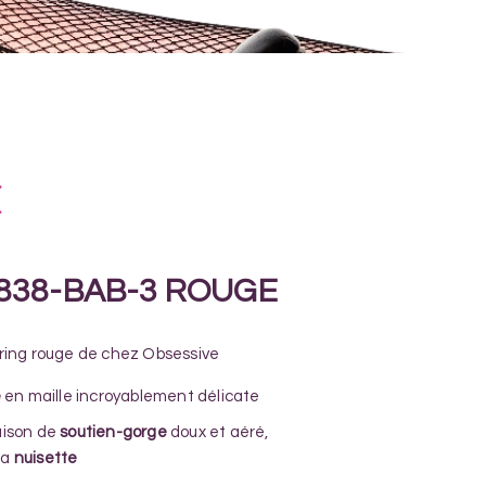
€
838-BAB-3 ROUGE
ring rouge de chez Obsessive
e
en maille incroyablement délicate
aison de
soutien-gorge
doux et aéré,
la
nuisette