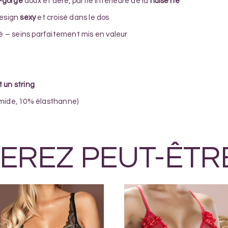
-gorge
doux et aéré, partie inférieure de la
nuisette
design
sexy
et croisé dans le dos
té – seins parfaitement mis en valeur
 un string
amide, 10% élasthanne)
EREZ PEUT-ÊTR