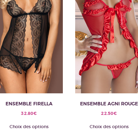
ENSEMBLE FIRELLA
ENSEMBLE AGNI ROUG
32.80
€
22.50
€
Ce
C
Choix des options
Choix des options
produit
pr
a
a