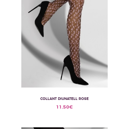
COLLANT DIUNATELL ROSE
Ce
11.50
€
produit
a
plusieurs
variations.