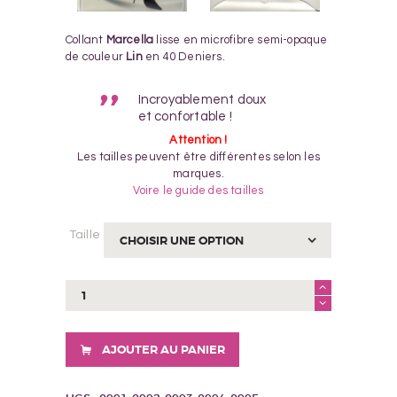
Collant
Marcella
lisse en microfibre semi-opaque
de couleur
Lin
en 40 Deniers.
Incroyablement doux
et confortable !
Attention !
Les tailles peuvent être différentes selon les
marques.
Voire le guide des tailles
Taille
quantité
de
COLLANT
MARCELA
AJOUTER AU PANIER
LIN