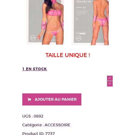
TAILLE UNIQUE !
1 EN STOCK
quantité
de
MENOTTES
LOLLYPOPY
AJOUTER AU PANIER
UGS :
0892
Catégorie :
ACCESSOIRE
Product ID:
7737