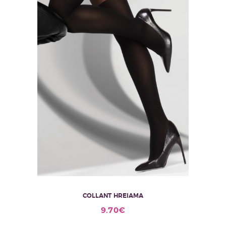
COLLANT HREIAMA
Ce
9.70
€
produit
a