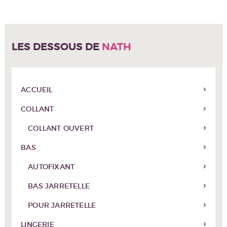
Les
options
peuvent
être
LES DESSOUS DE
NATH
choisies
sur
la
page
du
ACCUEIL
produit
COLLANT
COLLANT OUVERT
BAS
AUTOFIXANT
BAS JARRETELLE
POUR JARRETELLE
LINGERIE