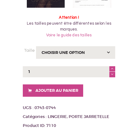
Attention !
Les tailles peuvent être différentes selon les
marques.
Voire le guide des tailles
Taille
quantité
de
Porte
jarretelles
AJOUTER AU PANIER
et
culotte
LOVER
UGS :
0743-0744
Catégories :
LINGERIE
,
PORTE JARRETELLE
Product ID:
7110