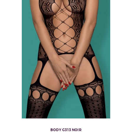
page
du
produit
BODY G313 NOIR