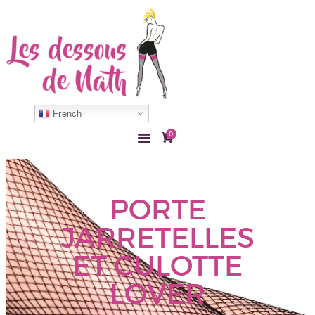
ACCUEIL
COLLANT
French
BAS
0
LINGERIE
ACCESSOIRE
MON COMPTE
PORTE
CONTACT
JARRETELLES
ET CULOTTE
LOVER