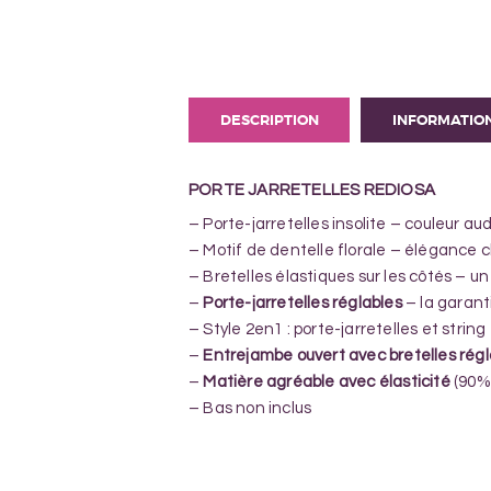
DESCRIPTION
INFORMATIO
PORTE JARRETELLES REDIOSA
– Porte-jarretelles insolite – couleur a
– Motif de dentelle florale – élégance 
– Bretelles élastiques sur les côtés – un
–
Porte-jarretelles réglables
– la garant
– Style 2en1 : porte-jarretelles et string
–
Entrejambe ouvert avec bretelles régl
–
Matière agréable avec élasticité
(90%
– Bas non inclus