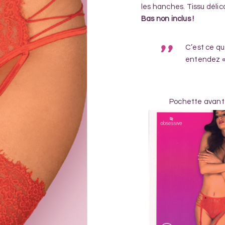
les hanches. Tissu délic
Bas non inclus !
C’est ce q
entendez « 
Pochette avant