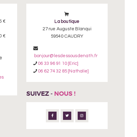
ge
page
du
oduit
produit
5 €
La boutique
27 rue Auguste Blanqui
0 €
59540 CAUDRY
bonjour@lesdessousdenath.fr
é
06 33 96 91 10 [Eric]
06 62 74 32 85 [Nathalie]
es
SUIVEZ -
NOUS !