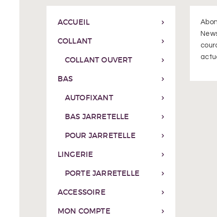
page
du
ACCUEIL
Abon
produit
News
COLLANT
cour
actua
COLLANT OUVERT
BAS
AUTOFIXANT
BAS JARRETELLE
POUR JARRETELLE
LINGERIE
PORTE JARRETELLE
ACCESSOIRE
MON COMPTE