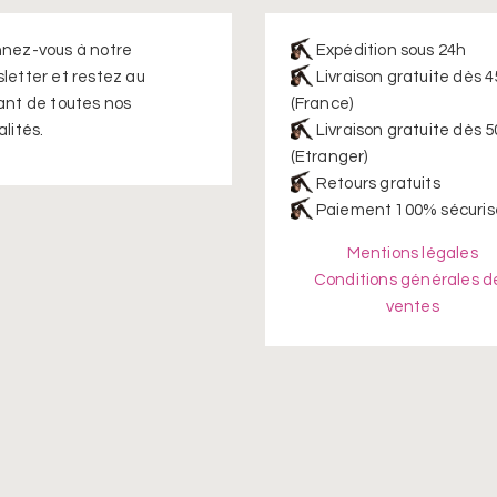
pa
du
nez-vous à notre
Expédition sous 24h
pr
letter et restez au
Livraison gratuite dès 4
ant de toutes nos
(France)
lités.
Livraison gratuite dès 5
(Etranger)
Retours gratuits
Paiement 100% sécuris
Mentions légales
Conditions générales d
ventes