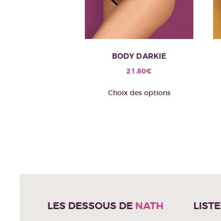
BODY DARKIE
21.80
€
Ce
Choix des options
produit
a
plusieurs
variations.
Les
options
peuvent
être
choisies
LES DESSOUS DE
NATH
LIST
sur
la