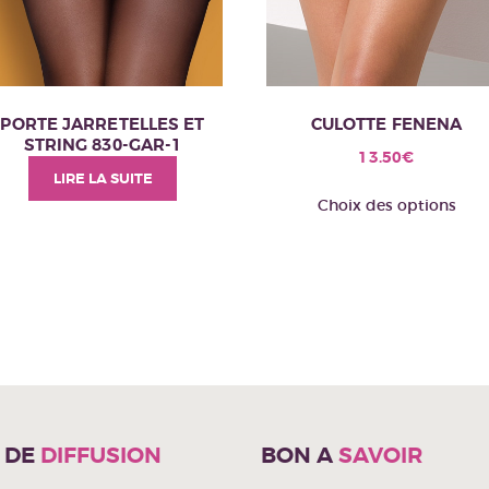
PORTE JARRETELLES ET
CULOTTE FENENA
STRING 830-GAR-1
13.50
€
LIRE LA SUITE
C
Choix des options
pr
a
pl
va
Le
op
pe
êt
ch
E DE
DIFFUSION
BON A
SAVOIR
su
la