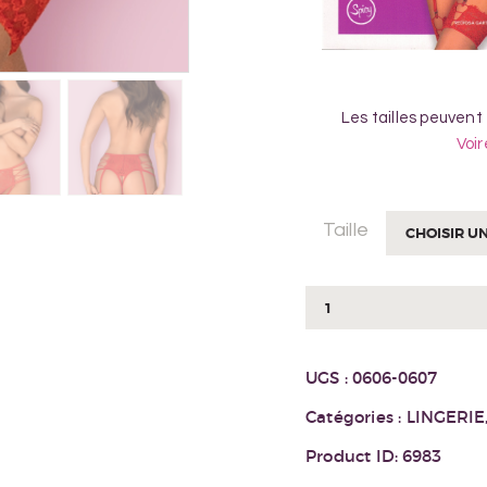
Les tailles peuvent
Voir
Taille
quantité
de
PORTE
UGS :
0606-0607
JARRETELLES
REDIOSA
Catégories :
LINGERIE
Product ID:
6983