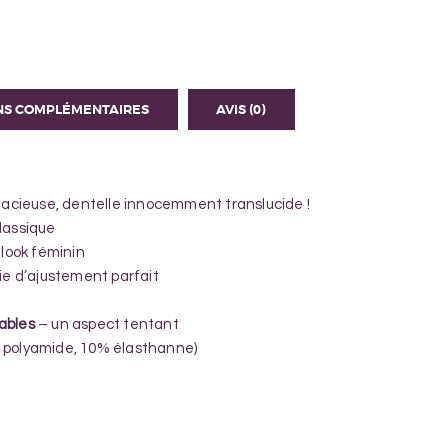
NS COMPLÉMENTAIRES
AVIS (0)
udacieuse, dentelle innocemment translucide !
classique
 look féminin
ie d’ajustement parfait
ables
– un aspect tentant
 polyamide, 10% élasthanne)