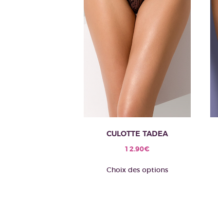
CULOTTE TADEA
12.90
€
Ce
Choix des options
produit
a
plusieurs
variations.