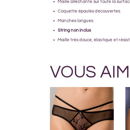
Maille alléchante sur toute la surfa
Coquette épaules découvertes
Manches longues
String non inclus
Maille très douce, élastique et rési
VOUS AIM