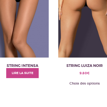
STRING INTENSA
STRING LUIZA NOIR
9.80
€
LIRE LA SUITE
C
Choix des options
pr
a
pl
va