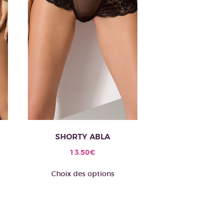
SHORTY ABLA
13.50
€
e
Ce
Choix des options
oduit
produit
a
usieurs
plusieurs
riations.
variations.