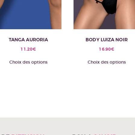
TANGA AURORIA
BODY LUIZA NOIR
11.20
€
16.90
€
Ce
C
Choix des options
Choix des options
produit
pr
a
a
plusieurs
pl
variations.
va
Les
Le
options
op
peuvent
pe
être
êt
choisies
ch
sur
su