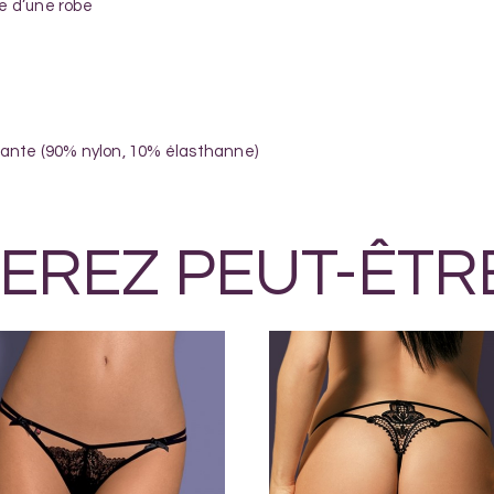
ce d’une robe
stante (90% nylon, 10% élasthanne)
EREZ PEUT-ÊTR