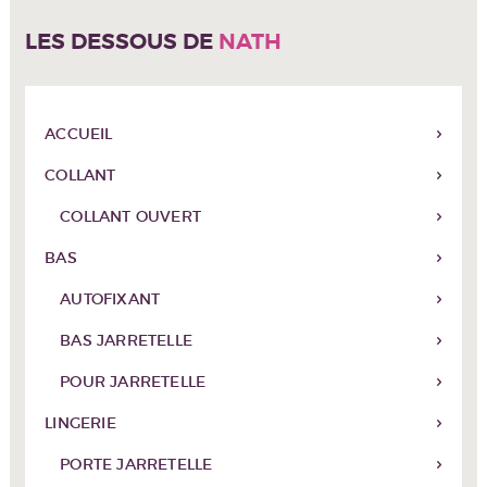
être
LES DESSOUS DE
NATH
choisies
sur
la
page
du
ACCUEIL
produit
COLLANT
COLLANT OUVERT
BAS
AUTOFIXANT
BAS JARRETELLE
POUR JARRETELLE
LINGERIE
PORTE JARRETELLE