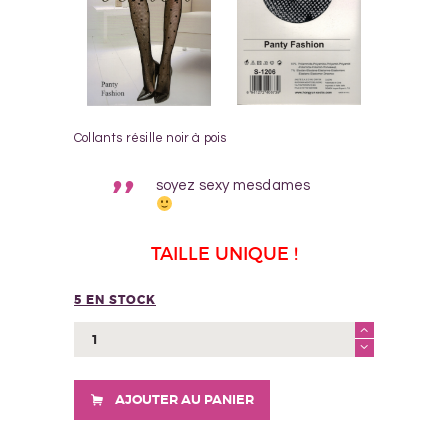
Collants résille noir à pois
soyez sexy mesdames
TAILLE UNIQUE !
5 EN STOCK
quantité
de
COLLANT
S1206
AJOUTER AU PANIER