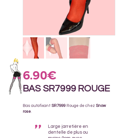
6.90
€
BAS SR7999 ROUGE
Bas autofixant
SR7999
Rouge de chez
Snow
rose
.
Large jarretière en
dentelle de plus ou