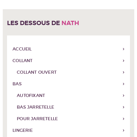
options
peuvent
être
LES DESSOUS DE
NATH
choisies
sur
la
page
du
ACCUEIL
produit
COLLANT
COLLANT OUVERT
BAS
AUTOFIXANT
BAS JARRETELLE
POUR JARRETELLE
LINGERIE