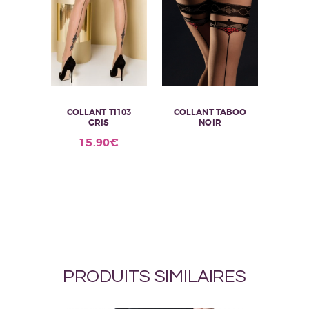
COLLANT TI103
COLLANT TABOO
GRIS
NOIR
Ce
15.90
€
produit
a
plusieurs
variations.
Les
options
peuvent
être
choisies
sur
PRODUITS SIMILAIRES
la
page
du