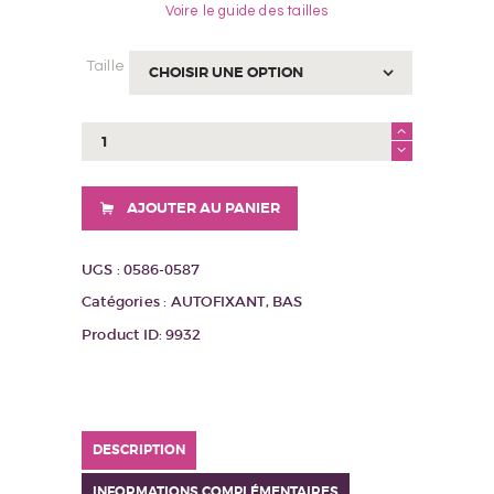
Voire le guide des tailles
Taille
quantité
de
Bas
ST022
AJOUTER AU PANIER
beige
UGS :
0586-0587
Catégories :
AUTOFIXANT
,
BAS
Product ID:
9932
DESCRIPTION
INFORMATIONS COMPLÉMENTAIRES