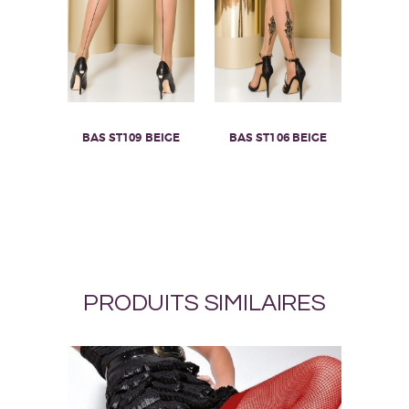
du
du
produit
produit
BAS ST109 BEIGE
BAS ST106 BEIGE
PRODUITS SIMILAIRES