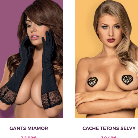
GANTS MIAMOR
CACHE TETONS SELVY
12.90
€
10.40
€