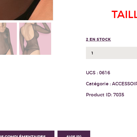
TAIL
2 EN STOCK
quantité
de
BIJOUX
UGS :
0616
903
Catégorie :
ACCESSOI
Product ID:
7035
NS COMPLÉMENTAIRES
AVIS (0)