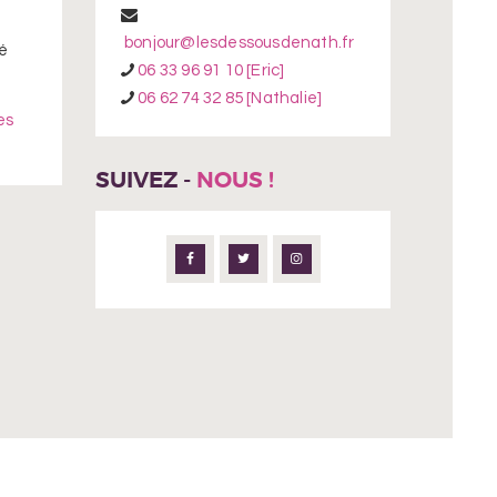
bonjour@lesdessousdenath.fr
é
06 33 96 91 10 [Eric]
06 62 74 32 85 [Nathalie]
es
SUIVEZ -
NOUS !