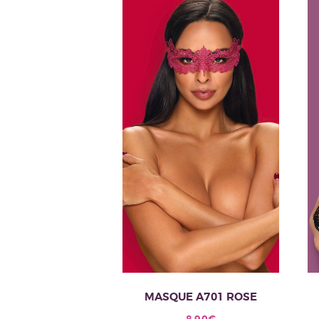
MASQUE A701 ROSE
8.90
€