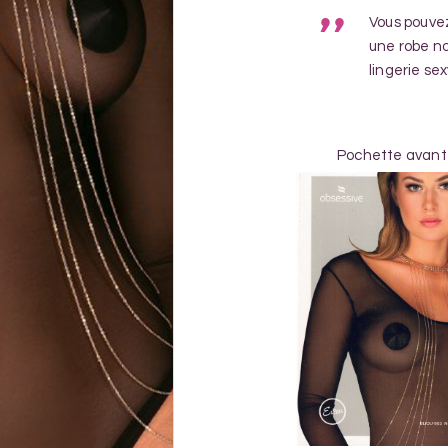
Vous pouvez
une robe no
lingerie se
Pochette avant