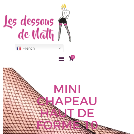
ACCUEIL
COLLANT
French
BAS
0
LINGERIE
ACCESSOIRE
MON COMPTE
MINI
CONTACT
CHAPEAU
HAUT DE
FORME 10