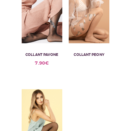
COLLANT PAVONE
COLLANT PEONY
Ce
7.90
€
produit
a
plusieurs
variations.
Les
options
peuvent
être
choisies
sur
la
page