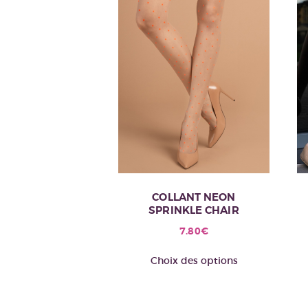
COLLANT NEON
SPRINKLE CHAIR
7.80
€
Ce
Choix des options
produit
a
plusieurs