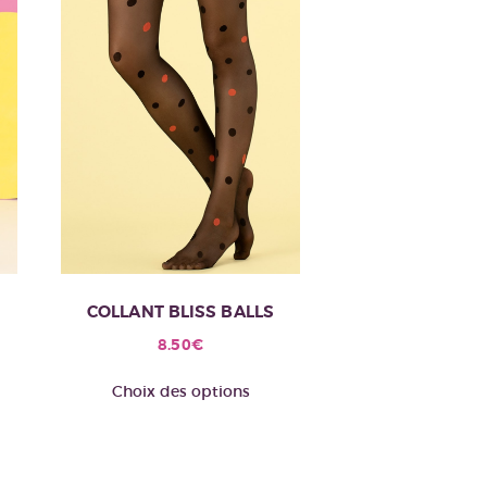
COLLANT BLISS BALLS
8.50
€
e
Ce
Choix des options
oduit
produit
a
usieurs
plusieurs
riations.
variations.