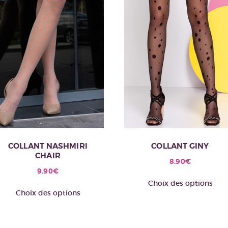
COLLANT NASHMIRI
COLLANT GINY
CHAIR
8.90
€
9.90
€
C
Choix des options
Ce
pr
Choix des options
produit
a
a
pl
plusieurs
va