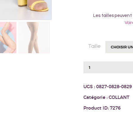
Les tailles peuvent
Voir
Taille
quantité
de
COLLANT
UGS :
0827-0828-0829
VIVI
Catégorie :
COLLANT
Product ID:
7276