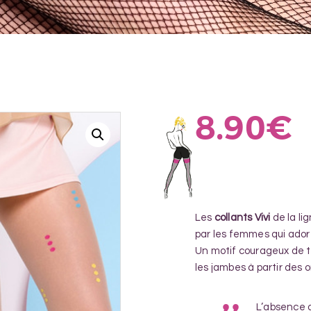
8.90
€
Les
collants Vivi
de la li
par les femmes qui ador
Un motif courageux de t
les jambes à partir des ort
L’absence d