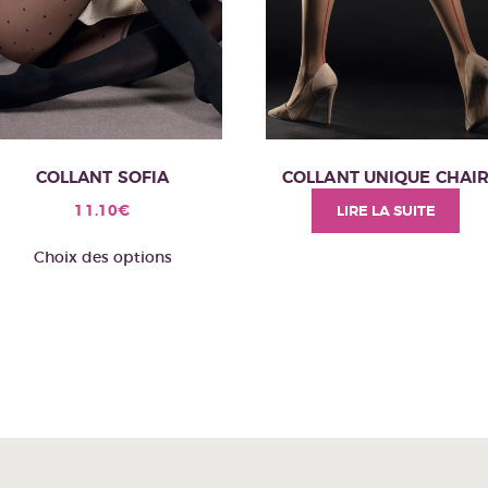
COLLANT SOFIA
COLLANT UNIQUE CHAI
11.10
€
LIRE LA SUITE
Ce
Choix des options
produit
a
plusieurs
variations.
Les
options
peuvent
être
choisies