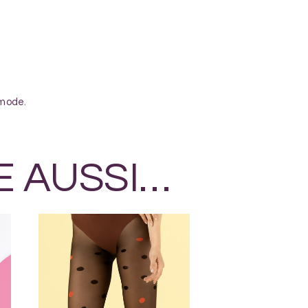
 mode.
E AUSSI…