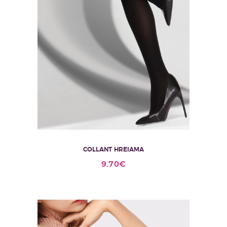
COLLANT HREIAMA
Ce
9.70
€
produit
a
plusieurs
variations.
Les
options
peuvent