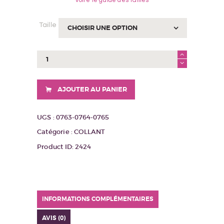
Taille
quantité
de
COLLANT
ICE
AJOUTER AU PANIER
CREAMS
CHAIR
UGS :
0763-0764-0765
Catégorie :
COLLANT
Product ID:
2424
INFORMATIONS COMPLÉMENTAIRES
AVIS (0)