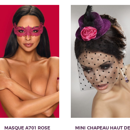
page
du
produit
MASQUE A701 ROSE
MINI CHAPEAU HAUT D