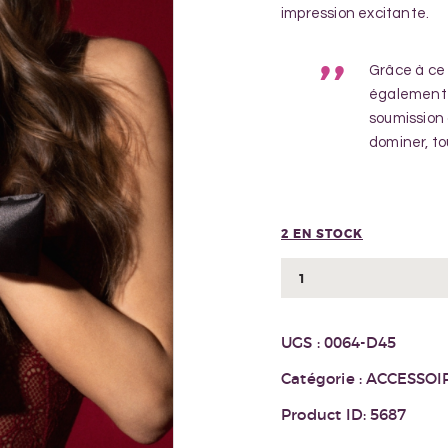
impression excitante.
Grâce à ce 
également 
soumission
dominer, to
2 EN STOCK
quantité
de
BANDEAU
UGS :
0064-D45
TEASE
ME
Catégorie :
ACCESSOI
Product ID:
5687