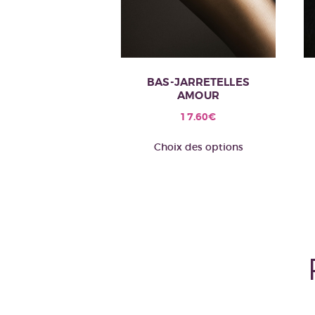
BAS-JARRETELLES
AMOUR
17.60
€
Ce
Choix des options
produit
a
plusieurs
variations.
Les
options
peuvent
être
choisies
sur