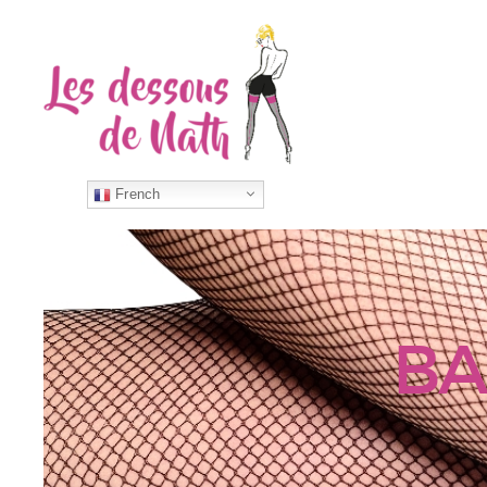
French
BA