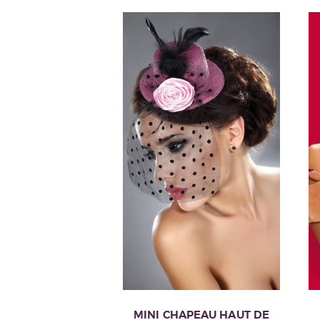
la
page
du
produit
MINI CHAPEAU HAUT DE