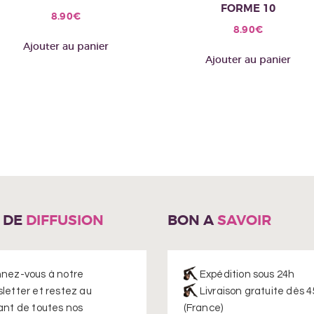
FORME 10
8.90
€
8.90
€
Ajouter au panier
Ajouter au panier
E DE
DIFFUSION
BON A
SAVOIR
nez-vous à notre
Expédition sous 24h
letter et restez au
Livraison gratuite dès 4
ant de toutes nos
(France)