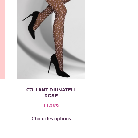
COLLANT DIUNATELL
ROSE
11.50
€
Ce
Choix des options
produit
a
plusieurs