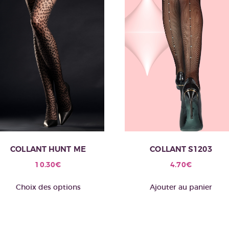
COLLANT HUNT ME
COLLANT S1203
10.30
€
4.70
€
Ce
Choix des options
Ajouter au panier
produit
a
plusieurs