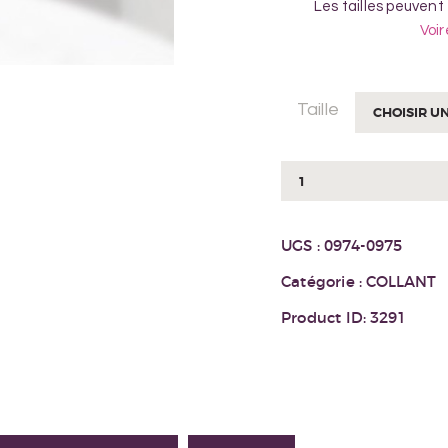
Les tailles peuvent
Voir
Taille
quantité
de
COLLANT
UGS :
0974-0975
MARVA
Catégorie :
COLLANT
Product ID:
3291