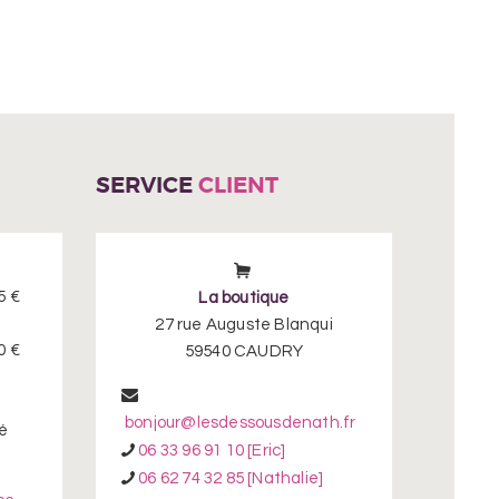
variations.
Les
options
peuvent
être
choisies
SERVICE
CLIENT
sur
la
page
du
produit
5 €
La boutique
27 rue Auguste Blanqui
0 €
59540 CAUDRY
bonjour@lesdessousdenath.fr
é
06 33 96 91 10 [Eric]
06 62 74 32 85 [Nathalie]