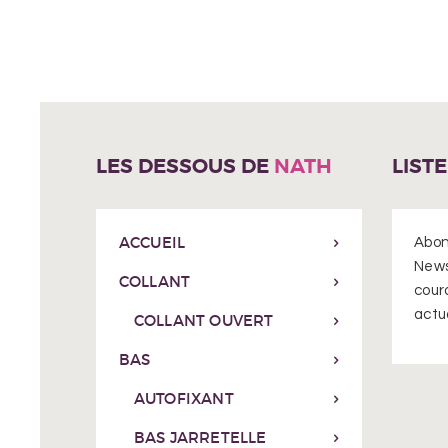
variations.
Les
options
peuvent
être
choisies
sur
LES DESSOUS DE
NATH
LIST
la
page
du
ACCUEIL
produit
Abon
News
COLLANT
cour
actua
COLLANT OUVERT
BAS
AUTOFIXANT
BAS JARRETELLE