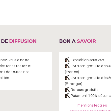
variations.
Les
options
peuvent
être
choisies
sur
E DE
DIFFUSION
BON A
SAVOIR
la
page
du
produit
nez-vous à notre
Expédition sous 24h
letter et restez au
Livraison gratuite dès 4
ant de toutes nos
(France)
lités.
Livraison gratuite dès 5
(Etranger)
Retours gratuits
Paiement 100% sécuris
Mentions légales