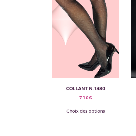
COLLANT N.1380
7.10
€
Ce
Choix des options
produit
a
plusieurs