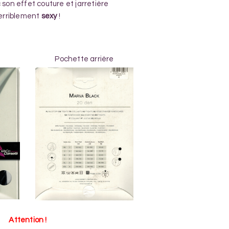
son effet couture et jarretière
terriblement
sexy
!
Pochette arrière
Attention !